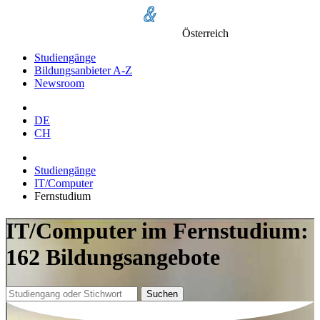
Österreich
Studiengänge
Bildungsanbieter A-Z
Newsroom
DE
CH
Studiengänge
IT/Computer
Fernstudium
IT/Computer im Fernstudium:
162 Bildungsangebote
Suchen