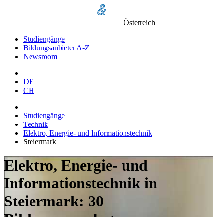
Österreich
Studiengänge
Bildungsanbieter A-Z
Newsroom
DE
CH
Studiengänge
Technik
Elektro, Energie- und Informationstechnik
Steiermark
Elektro, Energie- und
Informationstechnik in
Steiermark: 30