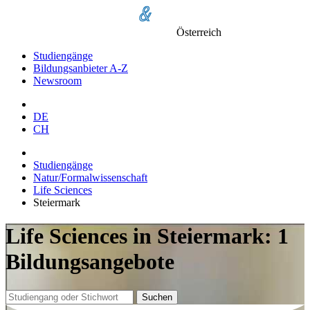
Österreich
Studiengänge
Bildungsanbieter A-Z
Newsroom
DE
CH
Studiengänge
Natur/Formalwissenschaft
Life Sciences
Steiermark
Life Sciences in Steiermark: 1
Bildungsangebote
Suchen