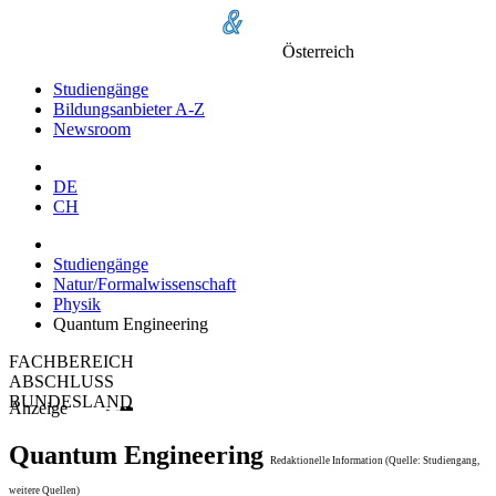
Österreich
Studiengänge
Bildungsanbieter A-Z
Newsroom
DE
CH
Studiengänge
Natur/Formalwissenschaft
Physik
Quantum Engineering
FACHBEREICH
ABSCHLUSS
BUNDESLAND
Anzeige
Quantum Engineering
Redaktionelle Information (Quelle: Studiengang,
weitere Quellen)