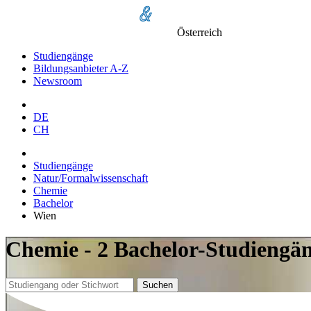
Österreich
Studiengänge
Bildungsanbieter A-Z
Newsroom
DE
CH
Studiengänge
Natur/Formalwissenschaft
Chemie
Bachelor
Wien
Chemie - 2 Bachelor-Studiengä
Suchen