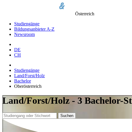
Österreich
Studiengänge
Bildungsanbieter A-Z
Newsroom
DE
CH
Studiengänge
Land/Forst/Holz
Bachelor
Oberösterreich
Land/Forst/Holz - 3 Bachelor-S
Suchen