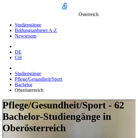
Österreich
Studiengänge
Bildungsanbieter A-Z
Newsroom
DE
CH
Studiengänge
Pflege/Gesundheit/Sport
Bachelor
Oberösterreich
Pflege/Gesundheit/Sport - 62
Bachelor-Studiengänge in
Oberösterreich