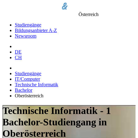
Österreich
Studiengänge
Bildungsanbieter A-Z
Newsroom
DE
CH
Studiengänge
IT/Computer
Technische Informatik
Bachelor
Oberösterreich
Technische Informatik - 1
Bachelor-Studiengang in
Oberösterreich