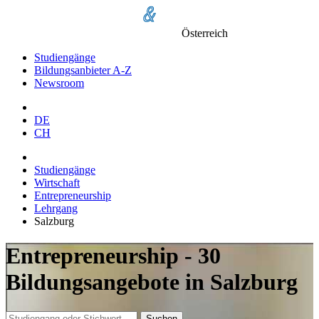
Österreich
Studiengänge
Bildungsanbieter A-Z
Newsroom
DE
CH
Studiengänge
Wirtschaft
Entrepreneurship
Lehrgang
Salzburg
Entrepreneurship - 30
Bildungsangebote in Salzburg
Suchen