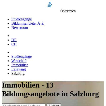
Österreich
Studiengänge
Bildungsanbieter A-Z
Newsroom
DE
CH
Studiengänge
Wirtschaft
Immobilien
Lehrgang
Salzburg
Immobilien - 13
Bildungsangebote in Salzburg
Suchen