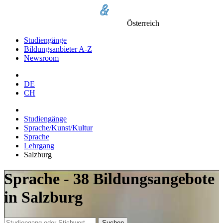
Österreich
Studiengänge
Bildungsanbieter A-Z
Newsroom
DE
CH
Studiengänge
Sprache/Kunst/Kultur
Sprache
Lehrgang
Salzburg
Sprache - 38 Bildungsangebote
in Salzburg
Suchen