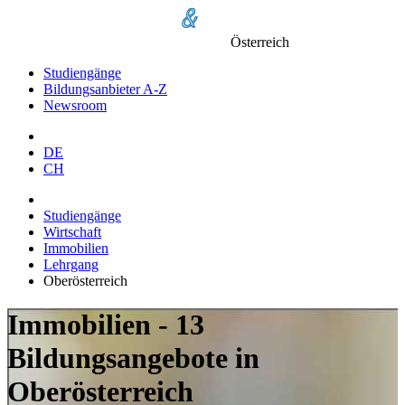
Österreich
Studiengänge
Bildungsanbieter A-Z
Newsroom
DE
CH
Studiengänge
Wirtschaft
Immobilien
Lehrgang
Oberösterreich
Immobilien - 13
Bildungsangebote in
Oberösterreich