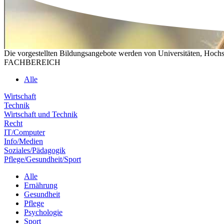
Die vorgestellten Bildungsangebote werden von Universitäten, Hochs
FACHBEREICH
Alle
Wirtschaft
Technik
Wirtschaft und Technik
Recht
IT/Computer
Info/Medien
Soziales/Pädagogik
Pflege/Gesundheit/Sport
Alle
Ernährung
Gesundheit
Pflege
Psychologie
Sport