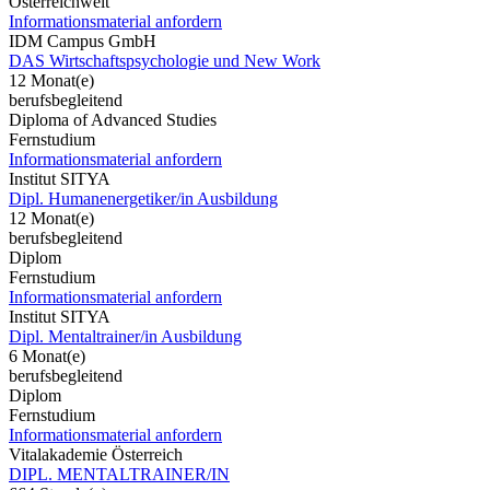
Österreichweit
Informationsmaterial anfordern
IDM Campus GmbH
DAS Wirtschaftspsychologie und New Work
12 Monat(e)
berufsbegleitend
Diploma of Advanced Studies
Fernstudium
Informationsmaterial anfordern
Institut SITYA
Dipl. Humanenergetiker/in Ausbildung
12 Monat(e)
berufsbegleitend
Diplom
Fernstudium
Informationsmaterial anfordern
Institut SITYA
Dipl. Mentaltrainer/in Ausbildung
6 Monat(e)
berufsbegleitend
Diplom
Fernstudium
Informationsmaterial anfordern
Vitalakademie Österreich
DIPL. MENTALTRAINER/IN