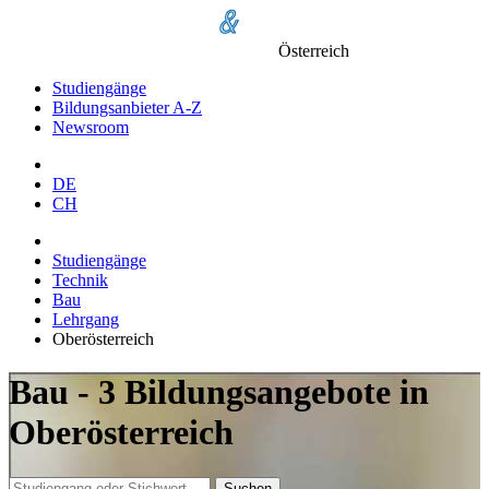
Österreich
Studiengänge
Bildungsanbieter A-Z
Newsroom
DE
CH
Studiengänge
Technik
Bau
Lehrgang
Oberösterreich
Bau - 3 Bildungsangebote in
Oberösterreich
Suchen