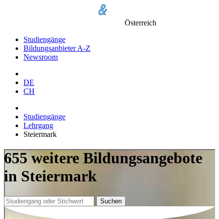
Österreich
Studiengänge
Bildungsanbieter A-Z
Newsroom
DE
CH
Studiengänge
Lehrgang
Steiermark
655 weitere Bildungsangebote
in Steiermark
Suchen