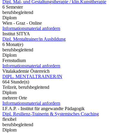
Dipl. Mal- und Gestaltungstherapie / klin.Kunsttherapie
6 Semester
berufsbegleitend
Diplom
Wien - Graz - Online
Informationsmaterial anfordern
Institut SITYA
Dipl. Mentaltrainer/in Ausbildung
6 Monat(e)
berufsbegleitend
Diplom
Fernstudium
Informationsmaterial anfordern
Vitalakademie Österreich
DIPL. MENTALTRAINER/IN
664 Stunde(n)
Teilzeit, berufsbegleitend
Diplom
mehrere Orte
Informationsmaterial anfordern
I.F.A.P. - Institut für angewandte Pädagogik
Dipl. Resilienz-Trainerin & Systemisches Coaching
flexibel
berufsbegleitend
Diplom