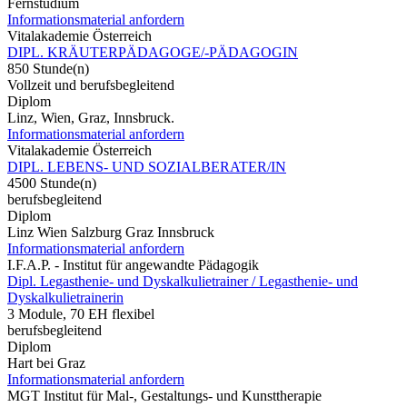
Fernstudium
Informationsmaterial anfordern
Vitalakademie Österreich
DIPL. KRÄUTERPÄDAGOGE/-PÄDAGOGIN
850 Stunde(n)
Vollzeit und berufsbegleitend
Diplom
Linz, Wien, Graz, Innsbruck.
Informationsmaterial anfordern
Vitalakademie Österreich
DIPL. LEBENS- UND SOZIALBERATER/IN
4500 Stunde(n)
berufsbegleitend
Diplom
Linz Wien Salzburg Graz Innsbruck
Informationsmaterial anfordern
I.F.A.P. - Institut für angewandte Pädagogik
Dipl. Legasthenie- und Dyskalkulietrainer / Legasthenie- und
Dyskalkulietrainerin
3 Module, 70 EH flexibel
berufsbegleitend
Diplom
Hart bei Graz
Informationsmaterial anfordern
MGT Institut für Mal-, Gestaltungs- und Kunsttherapie