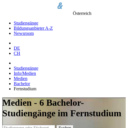
Österreich
Studiengänge
Bildungsanbieter A-Z
Newsroom
DE
CH
Studiengänge
Info/Medien
Medien
Bachelor
Fernstudium
Medien - 6 Bachelor-
Studiengänge im Fernstudium
Suchen