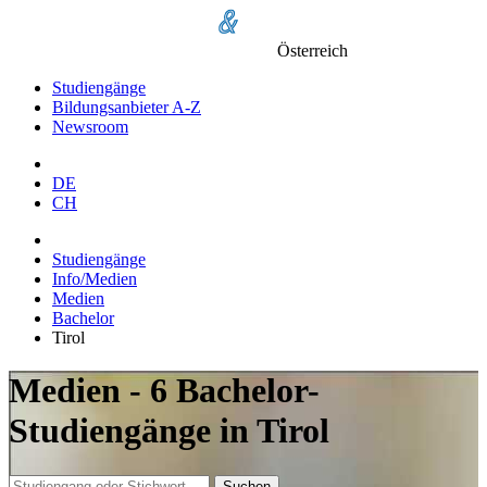
Österreich
Studiengänge
Bildungsanbieter A-Z
Newsroom
DE
CH
Studiengänge
Info/Medien
Medien
Bachelor
Tirol
Medien - 6 Bachelor-
Studiengänge in Tirol
Suchen