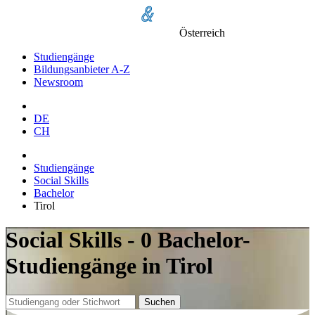
Österreich
Studiengänge
Bildungsanbieter A-Z
Newsroom
DE
CH
Studiengänge
Social Skills
Bachelor
Tirol
Social Skills - 0 Bachelor-
Studiengänge in Tirol
Suchen