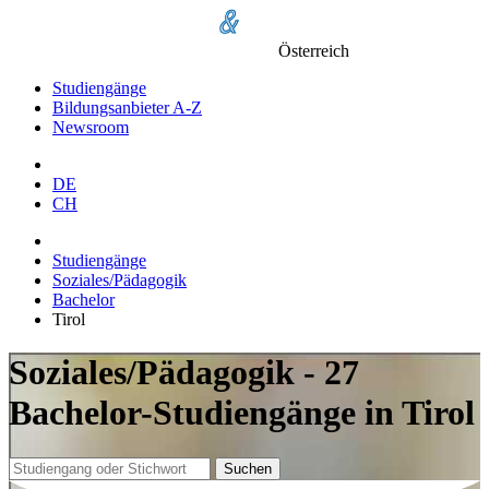
Österreich
Studiengänge
Bildungsanbieter A-Z
Newsroom
DE
CH
Studiengänge
Soziales/Pädagogik
Bachelor
Tirol
Soziales/Pädagogik - 27
Bachelor-Studiengänge in Tirol
Suchen