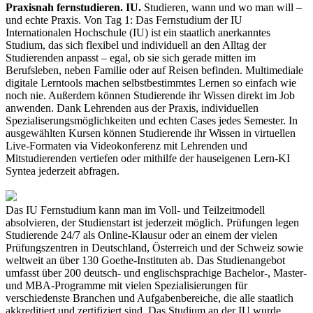
Praxisnah fernstudieren. IU.
Studieren, wann und wo man will –
und echte Praxis. Von Tag 1: Das Fernstudium der IU
Internationalen Hochschule (IU) ist ein staatlich anerkanntes
Studium, das sich flexibel und individuell an den Alltag der
Studierenden anpasst – egal, ob sie sich gerade mitten im
Berufsleben, neben Familie oder auf Reisen befinden. Multimediale
digitale Lerntools machen selbstbestimmtes Lernen so einfach wie
noch nie. Außerdem können Studierende ihr Wissen direkt im Job
anwenden. Dank Lehrenden aus der Praxis, individuellen
Spezialiserungsmöglichkeiten und echten Cases jedes Semester. In
ausgewählten Kursen können Studierende ihr Wissen in virtuellen
Live-Formaten via Videokonferenz mit Lehrenden und
Mitstudierenden vertiefen oder mithilfe der hauseigenen Lern-KI
Syntea jederzeit abfragen.
Das IU Fernstudium kann man im Voll- und Teilzeitmodell
absolvieren, der Studienstart ist jederzeit möglich. Prüfungen legen
Studierende 24/7 als Online-Klausur oder an einem der vielen
Prüfungszentren in Deutschland, Österreich und der Schweiz sowie
weltweit an über 130 Goethe-Instituten ab. Das Studienangebot
umfasst über 200 deutsch- und englischsprachige Bachelor-, Master-
und MBA-Programme mit vielen Spezialisierungen für
verschiedenste Branchen und Aufgabenbereiche, die alle staatlich
akkreditiert und zertifiziert sind. Das Studium an der IU wurde