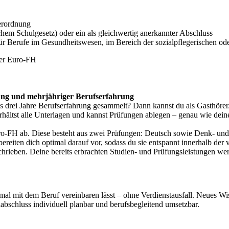
erordnung
em Schulgesetz) oder ein als gleichwertig anerkannter Abschluss
r Berufe im Gesundheitswesen, im Bereich der sozialpflegerischen oder
der Euro-FH
ung und mehrjähriger Berufserfahrung
 drei Jahre Berufserfahrung gesammelt? Dann kannst du als Gasthörer/
 erhältst alle Unterlagen und kannst Prüfungen ablegen – genau wie dei
-FH ab. Diese besteht aus zwei Prüfungen: Deutsch sowie Denk- und Ur
 bereiten dich optimal darauf vor, sodass du sie entspannt innerhalb de
schrieben. Deine bereits erbrachten Studien- und Prüfungsleistungen wer
ptimal mit dem Beruf vereinbaren lässt – ohne Verdienstausfall. Neues
schluss individuell planbar und berufsbegleitend umsetzbar.