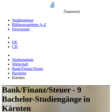
Österreich
Studiengänge
Bildungsanbieter A-Z
Newsroom
DE
CH
Studiengänge
Wirtschaft
Bank/Finanz/Steuer
Bachelor
Kärnten
Bank/Finanz/Steuer - 9
Bachelor-Studiengänge in
Kärnten