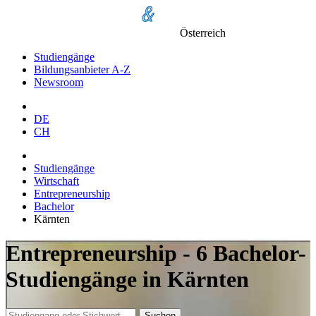
Österreich
Studiengänge
Bildungsanbieter A-Z
Newsroom
DE
CH
Studiengänge
Wirtschaft
Entrepreneurship
Bachelor
Kärnten
Entrepreneurship - 6 Bachelor-
Studiengänge in Kärnten
Suchen