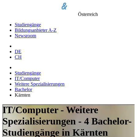
Österreich
Studiengänge
Bildungsanbieter A-Z
Newsroom
DE
CH
Studiengänge
IT/Computer
Weitere Spezialisierungen
Bachelor
Kärnten
IT/Computer - Weitere
Spezialisierungen - 4 Bachelor-
Studiengänge in Kärnten