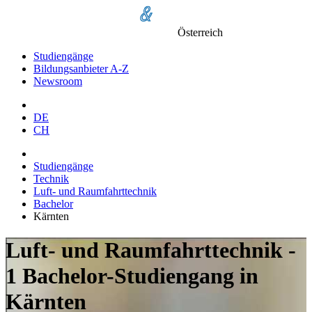
Österreich
Studiengänge
Bildungsanbieter A-Z
Newsroom
DE
CH
Studiengänge
Technik
Luft- und Raumfahrttechnik
Bachelor
Kärnten
Luft- und Raumfahrttechnik -
1 Bachelor-Studiengang in
Kärnten