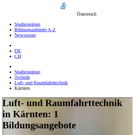
Österreich
Studiengänge
Bildungsanbieter A-Z
Newsroom
DE
CH
Studiengänge
Technik
Luft- und Raumfahrttechnik
Kärnten
Luft- und Raumfahrttechnik
in Kärnten: 1
Bildungsangebote