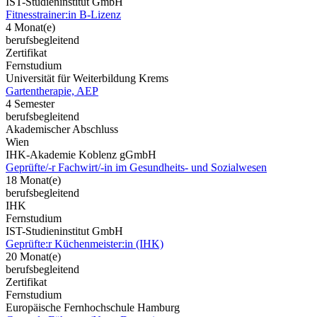
IST-Studieninstitut GmbH
Fitnesstrainer:in B-Lizenz
4 Monat(e)
berufsbegleitend
Zertifikat
Fernstudium
Universität für Weiterbildung Krems
Gartentherapie, AEP
4 Semester
berufsbegleitend
Akademischer Abschluss
Wien
IHK-Akademie Koblenz gGmbH
Geprüfte/-r Fachwirt/-in im Gesundheits- und Sozialwesen
18 Monat(e)
berufsbegleitend
IHK
Fernstudium
IST-Studieninstitut GmbH
Geprüfte:r Küchenmeister:in (IHK)
20 Monat(e)
berufsbegleitend
Zertifikat
Fernstudium
Europäische Fernhochschule Hamburg