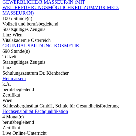
GEWERBLICHE/R MASSEUR/IN (MIT
WEITERFÜHRUNGSMÖGLICHKEIT ZUM/ZUR MED.
MASSEUR/IN)
1005 Stunde(n)
Vollzeit und berufsbegleitend
Staatsgültiges Zeugnis
Linz Wien
Vitalakademie Österreich
GRUNDAUSBILDUNG KOSMETIK
690 Stunde(n)
Teilzeit
Staatsgültiges Zeugnis
Linz
Schulungszentrum Dr. Kienbacher
Heilmasseur
k.A.
berufsbegleitend
Zertifikat
Wien
Schlossberginstitut GmbH, Schule für Gesundheitsförderung
Hochsensibilität-Fachqualifikation
4 Monat(e)
berufsbegleitend
Zertifikat
Live Online-Unterricht