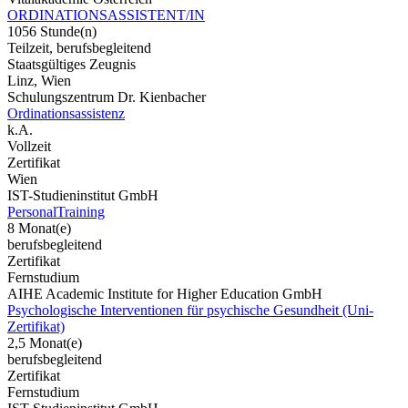
ORDINATIONSASSISTENT/IN
1056 Stunde(n)
Teilzeit, berufsbegleitend
Staatsgültiges Zeugnis
Linz, Wien
Schulungszentrum Dr. Kienbacher
Ordinationsassistenz
k.A.
Vollzeit
Zertifikat
Wien
IST-Studieninstitut GmbH
PersonalTraining
8 Monat(e)
berufsbegleitend
Zertifikat
Fernstudium
AIHE Academic Institute for Higher Education GmbH
Psychologische Interventionen für psychische Gesundheit (Uni-
Zertifikat)
2,5 Monat(e)
berufsbegleitend
Zertifikat
Fernstudium