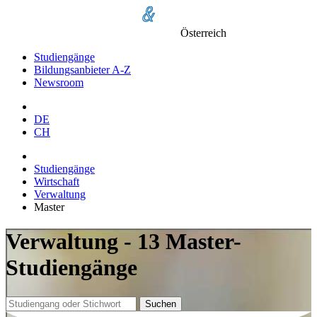
Österreich
Studiengänge
Bildungsanbieter A-Z
Newsroom
DE
CH
Studiengänge
Wirtschaft
Verwaltung
Master
Verwaltung - 13 Master-
Studiengänge
Suchen