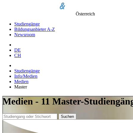
Österreich
Studiengänge
Bildungsanbieter A-Z
Newsroom
DE
CH
Studiengänge
Info/Medien
Medien
Master
Medien - 11 Master-Studiengän
Suchen