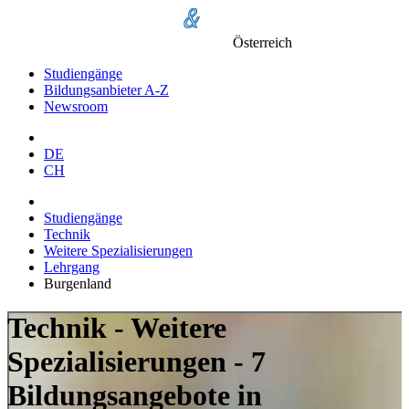
Österreich
Studiengänge
Bildungsanbieter A-Z
Newsroom
DE
CH
Studiengänge
Technik
Weitere Spezialisierungen
Lehrgang
Burgenland
Technik - Weitere
Spezialisierungen - 7
Bildungsangebote in