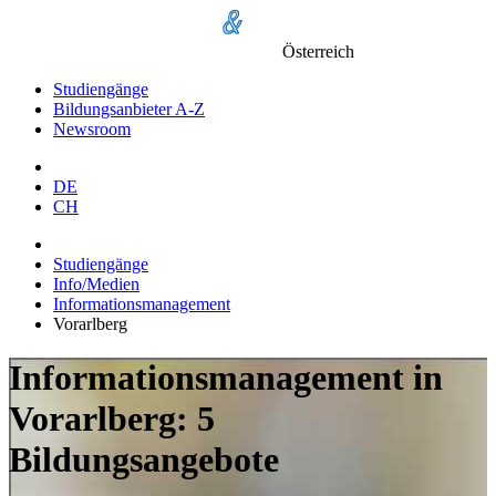
Österreich
Studiengänge
Bildungsanbieter A-Z
Newsroom
DE
CH
Studiengänge
Info/Medien
Informationsmanagement
Vorarlberg
Informationsmanagement in
Vorarlberg: 5
Bildungsangebote