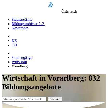
Österreich
Studiengänge
Bildungsanbieter A-Z
Newsroom
DE
CH
Studiengänge
Wirtschaft
Vorarlberg
Wirtschaft in Vorarlberg: 832
Bildungsangebote
Suchen