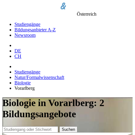
Österreich
Studiengänge
Bildungsanbieter A-Z
Newsroom
DE
CH
Studiengänge
Natur/Formalwissenschaft
Biologie
Vorarlberg
Biologie in Vorarlberg: 2
Bildungsangebote
Suchen