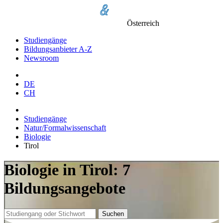
Österreich
Studiengänge
Bildungsanbieter A-Z
Newsroom
DE
CH
Studiengänge
Natur/Formalwissenschaft
Biologie
Tirol
Biologie in Tirol: 7
Bildungsangebote
Suchen