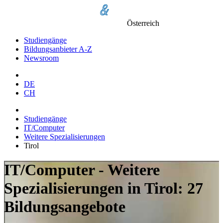
Österreich
Studiengänge
Bildungsanbieter A-Z
Newsroom
DE
CH
Studiengänge
IT/Computer
Weitere Spezialisierungen
Tirol
IT/Computer - Weitere
Spezialisierungen in Tirol: 27
Bildungsangebote