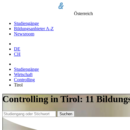
Österreich
Studiengänge
Bildungsanbieter A-Z
Newsroom
DE
CH
Studiengänge
Wirtschaft
Controlling
Tirol
Controlling in Tirol: 11 Bildun
Suchen