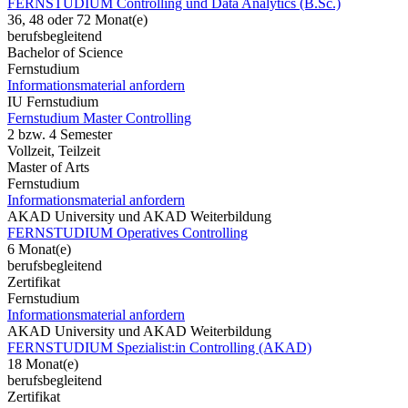
FERNSTUDIUM Controlling und Data Analytics (B.Sc.)
36, 48 oder 72 Monat(e)
berufsbegleitend
Bachelor of Science
Fernstudium
Informationsmaterial anfordern
IU Fernstudium
Fernstudium Master Controlling
2 bzw. 4 Semester
Vollzeit, Teilzeit
Master of Arts
Fernstudium
Informationsmaterial anfordern
AKAD University und AKAD Weiterbildung
FERNSTUDIUM Operatives Controlling
6 Monat(e)
berufsbegleitend
Zertifikat
Fernstudium
Informationsmaterial anfordern
AKAD University und AKAD Weiterbildung
FERNSTUDIUM Spezialist:in Controlling (AKAD)
18 Monat(e)
berufsbegleitend
Zertifikat