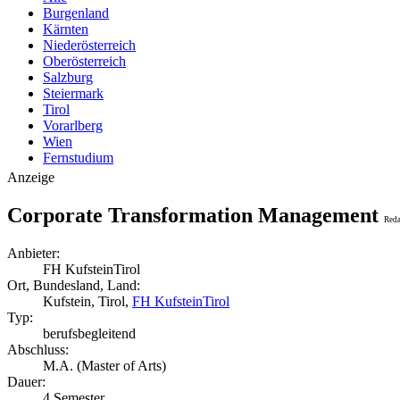
Burgenland
Kärnten
Niederösterreich
Oberösterreich
Salzburg
Steiermark
Tirol
Vorarlberg
Wien
Fernstudium
Anzeige
Corporate Transformation Management
Reda
Anbieter:
FH KufsteinTirol
Ort, Bundesland, Land:
Kufstein, Tirol,
FH KufsteinTirol
Typ:
berufsbegleitend
Abschluss:
M.A. (Master of Arts)
Dauer:
4 Semester