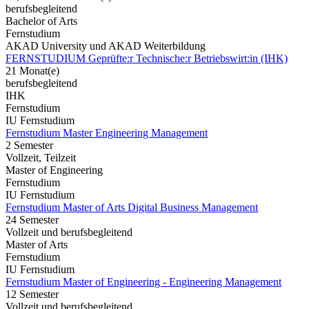
berufsbegleitend
Bachelor of Arts
Fernstudium
AKAD University und AKAD Weiterbildung
FERNSTUDIUM Geprüfte:r Technische:r Betriebswirt:in (IHK)
21 Monat(e)
berufsbegleitend
IHK
Fernstudium
IU Fernstudium
Fernstudium Master Engineering Management
2 Semester
Vollzeit, Teilzeit
Master of Engineering
Fernstudium
IU Fernstudium
Fernstudium Master of Arts Digital Business Management
24 Semester
Vollzeit und berufsbegleitend
Master of Arts
Fernstudium
IU Fernstudium
Fernstudium Master of Engineering - Engineering Management
12 Semester
Vollzeit und berufsbegleitend