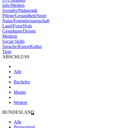
IT/Computer
Info/Medien
Soziales/Pädagogik
Pflege/Gesundheit/Sport
Natur/Formalwissenschaft
Land/Forst/Holz
Gestaltung/Design
Medizin
Social Skills
Sprache/Kunst/Kultur
Tiere
ABSCHLUSS
Alle
Bachelor
Master
Weitere
BUNDESLAND
Alle
Burgenland