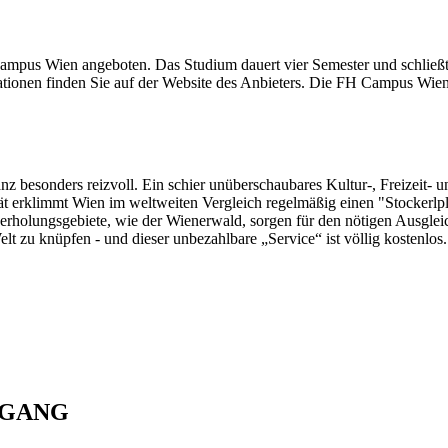
ampus Wien angeboten. Das Studium dauert vier Semester und schließ
mationen finden Sie auf der Website des Anbieters. Die FH Campus Wien
z besonders reizvoll. Ein schier unüberschaubares Kultur-, Freizeit- u
t erklimmt Wien im weltweiten Vergleich regelmäßig einen "Stockerlp
rholungsgebiete, wie der Wienerwald, sorgen für den nötigen Ausgleich
lt zu knüpfen - und dieser unbezahlbare „Service“ ist völlig kostenlos.
NGANG