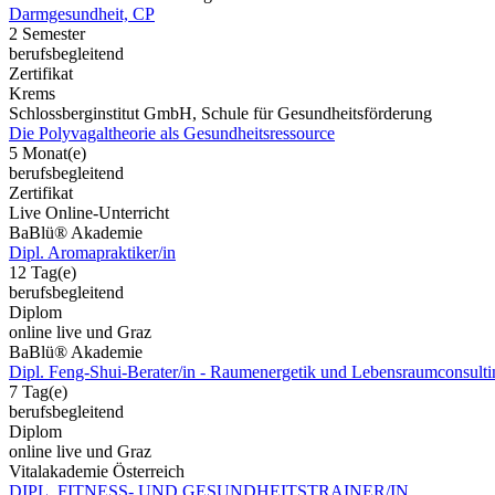
Darmgesundheit, CP
2 Semester
berufsbegleitend
Zertifikat
Krems
Schlossberginstitut GmbH, Schule für Gesundheitsförderung
Die Polyvagaltheorie als Gesundheitsressource
5 Monat(e)
berufsbegleitend
Zertifikat
Live Online-Unterricht
BaBlü® Akademie
Dipl. Aromapraktiker/in
12 Tag(e)
berufsbegleitend
Diplom
online live und Graz
BaBlü® Akademie
Dipl. Feng-Shui-Berater/in - Raumenergetik und Lebensraumconsulti
7 Tag(e)
berufsbegleitend
Diplom
online live und Graz
Vitalakademie Österreich
DIPL. FITNESS- UND GESUNDHEITSTRAINER/IN