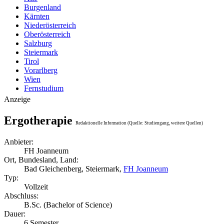
Burgenland
Kärnten
Niederösterreich
Oberösterreich
Salzburg
Steiermark
Tirol
Vorarlberg
Wien
Fernstudium
Anzeige
Ergotherapie
Redaktionelle Information (Quelle: Studiengang, weitere Quellen)
Anbieter:
FH Joanneum
Ort, Bundesland, Land:
Bad Gleichenberg, Steiermark,
FH Joanneum
Typ:
Vollzeit
Abschluss:
B.Sc. (Bachelor of Science)
Dauer:
6 Semester