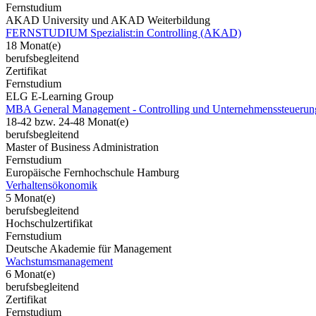
Fernstudium
AKAD University und AKAD Weiterbildung
FERNSTUDIUM Spezialist:in Controlling (AKAD)
18 Monat(e)
berufsbegleitend
Zertifikat
Fernstudium
ELG E-Learning Group
MBA General Management - Controlling und Unternehmenssteuerun
18-42 bzw. 24-48 Monat(e)
berufsbegleitend
Master of Business Administration
Fernstudium
Europäische Fernhochschule Hamburg
Verhaltensökonomik
5 Monat(e)
berufsbegleitend
Hochschulzertifikat
Fernstudium
Deutsche Akademie für Management
Wachstumsmanagement
6 Monat(e)
berufsbegleitend
Zertifikat
Fernstudium