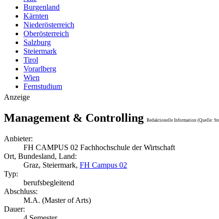
Burgenland
Kärnten
Niederösterreich
Oberösterreich
Salzburg
Steiermark
Tirol
Vorarlberg
Wien
Fernstudium
Anzeige
Management & Controlling
Redaktionelle Information (Quelle: St
Anbieter:
FH CAMPUS 02 Fachhochschule der Wirtschaft
Ort, Bundesland, Land:
Graz, Steiermark,
FH Campus 02
Typ:
berufsbegleitend
Abschluss:
M.A. (Master of Arts)
Dauer:
4 Semester