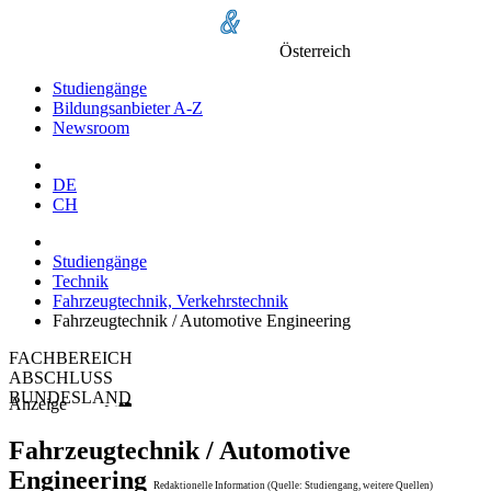
Österreich
Studiengänge
Bildungsanbieter A-Z
Newsroom
DE
CH
Studiengänge
Technik
Fahrzeugtechnik, Verkehrstechnik
Fahrzeugtechnik / Automotive Engineering
FACHBEREICH
ABSCHLUSS
BUNDESLAND
Anzeige
Fahrzeugtechnik / Automotive
Engineering
Redaktionelle Information (Quelle: Studiengang, weitere Quellen)