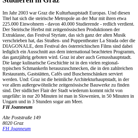
Im Jahr 2003 war Graz die Kulturhauptstadt Europas. Und diesen
Titel hat sich die steirische Metropole an der Mur mit ihren etwa
225.000 Einwohnern - davon 40.000 Studierende - redlich verdient.
Der Steirische Herbst mit zeitgenössischen Produktionen der
Extraklasse, das Festival Styriate, das sich ganz der alten Musik
verschrieben hat, das Straßen- und Puppentheater La Strada oder die
DIAGONALE, dem Festival des österreichischen Films sind dabei
lediglich ein Ausschnitt aus dem international beachteten Programm,
das ganzjährig geboten wird. Graz ist aber auch Genusshauptstadt.
Die lange kulinarische Geschichte ist in den vielen regional-
typischen Schmankerln herauszuschmecken, die in den zahlreichen
Restaurants, Gaststätten, Cafés und Buschenschänken serviert
werden. Und: Graz ist die heimliche Architekturhauptstadt, in der
vor allem außergewöhnliche zeitgenössische Bauwerke zu finden
sind. Der südlicher Flair der Stadt wiederum kommt nicht von
ungefähr: in nur 20 Minuten ist man in Slowenien, in 50 Minuten in
Ungarn und in 3 Stunden sogar am Meer.
FH Joanneum
Alte Poststraße 149
8020 Graz
FH Joanneum