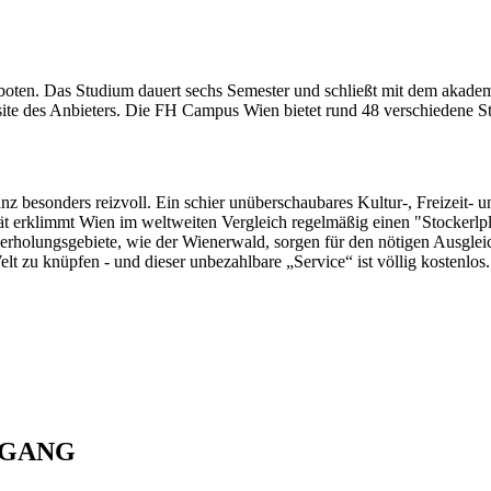
ten. Das Studium dauert sechs Semester und schließt mit dem akademi
bsite des Anbieters. Die FH Campus Wien bietet rund 48 verschiedene S
z besonders reizvoll. Ein schier unüberschaubares Kultur-, Freizeit- u
t erklimmt Wien im weltweiten Vergleich regelmäßig einen "Stockerlp
rholungsgebiete, wie der Wienerwald, sorgen für den nötigen Ausgleich
lt zu knüpfen - und dieser unbezahlbare „Service“ ist völlig kostenlos.
NGANG