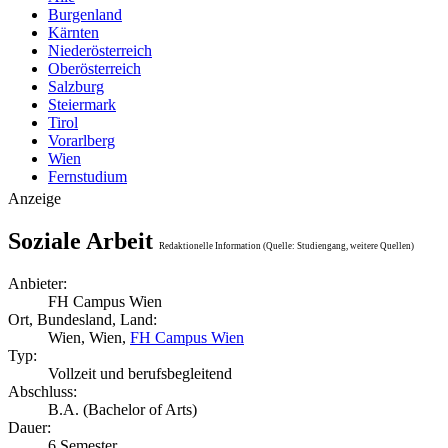
Burgenland
Kärnten
Niederösterreich
Oberösterreich
Salzburg
Steiermark
Tirol
Vorarlberg
Wien
Fernstudium
Anzeige
Soziale Arbeit
Redaktionelle Information (Quelle: Studiengang, weitere Quellen)
Anbieter:
FH Campus Wien
Ort, Bundesland, Land:
Wien, Wien,
FH Campus Wien
Typ:
Vollzeit und berufsbegleitend
Abschluss:
B.A. (Bachelor of Arts)
Dauer:
6 Semester