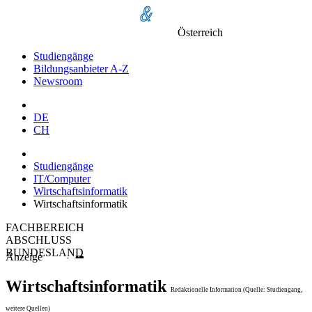
Österreich
Studiengänge
Bildungsanbieter A-Z
Newsroom
DE
CH
Studiengänge
IT/Computer
Wirtschaftsinformatik
Wirtschaftsinformatik
FACHBEREICH
ABSCHLUSS
BUNDESLAND
Anzeige
Wirtschaftsinformatik
Redaktionelle Information (Quelle: Studiengang,
weitere Quellen)