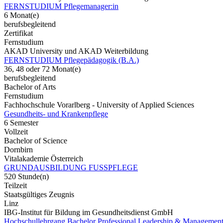
FERNSTUDIUM Pflegemanager:in
6 Monat(e)
berufsbegleitend
Zertifikat
Fernstudium
AKAD University und AKAD Weiterbildung
FERNSTUDIUM Pflegepädagogik (B.A.)
36, 48 oder 72 Monat(e)
berufsbegleitend
Bachelor of Arts
Fernstudium
Fachhochschule Vorarlberg - University of Applied Sciences
Gesundheits- und Krankenpflege
6 Semester
Vollzeit
Bachelor of Science
Dornbirn
Vitalakademie Österreich
GRUNDAUSBILDUNG FUSSPFLEGE
520 Stunde(n)
Teilzeit
Staatsgültiges Zeugnis
Linz
IBG-Institut für Bildung im Gesundheitsdienst GmbH
Hochschullehrgang Bachelor Professional Leadership & Management 