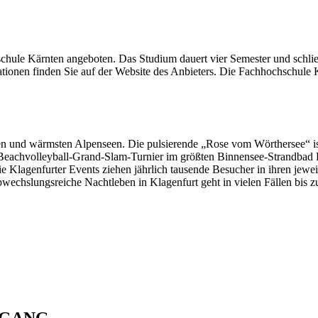
hule Kärnten angeboten. Das Studium dauert vier Semester und schli
mationen finden Sie auf der Website des Anbieters. Die Fachhochschule 
en und wärmsten Alpenseen. Die pulsierende „Rose vom Wörthersee“ ist 
le Beachvolleyball-Grand-Slam-Turnier im größten Binnensee-Strandba
die Klagenfurter Events ziehen jährlich tausende Besucher in ihren jewe
bwechslungsreiche Nachtleben in Klagenfurt geht in vielen Fällen bis 