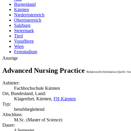
Burgenland
Kärnten
Niederösterreich
Oberösterreich
Salzburg
Steiermark
Tirol
Vorarlberg
Wien
Fernstudium
Anzeige
Advanced Nursing Practice
Redaktionelle Information (Quelle: Stu
Anbieter:
Fachhochschule Kärnten
Ort, Bundesland, Land:
Klagenfurt, Kärnten,
FH Kärnten
Typ:
berufsbegleitend
Abschluss:
M.Sc. (Master of Science)
Dauer:
4 Semester