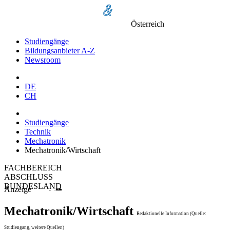
Österreich
Studiengänge
Bildungsanbieter A-Z
Newsroom
DE
CH
Studiengänge
Technik
Mechatronik
Mechatronik/Wirtschaft
FACHBEREICH
ABSCHLUSS
BUNDESLAND
Anzeige
Mechatronik/Wirtschaft
Redaktionelle Information (Quelle:
Studiengang, weitere Quellen)