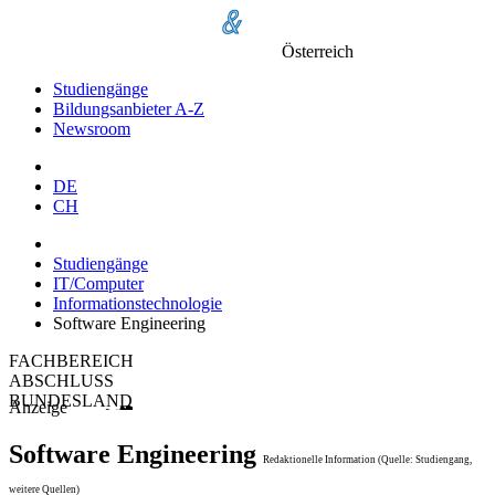
Österreich
Studiengänge
Bildungsanbieter A-Z
Newsroom
DE
CH
Studiengänge
IT/Computer
Informationstechnologie
Software Engineering
FACHBEREICH
ABSCHLUSS
BUNDESLAND
Anzeige
Software Engineering
Redaktionelle Information (Quelle: Studiengang,
weitere Quellen)