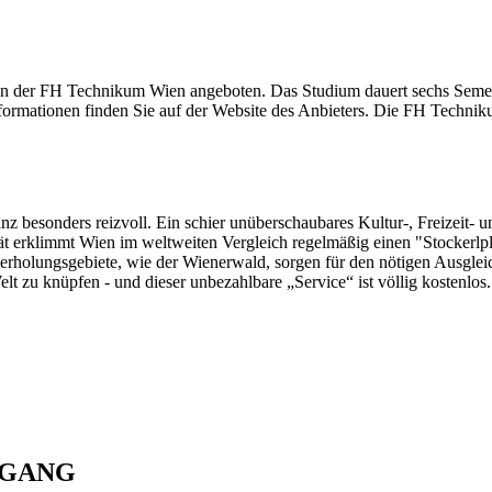
 der FH Technikum Wien angeboten. Das Studium dauert sechs Semest
nformationen finden Sie auf der Website des Anbieters. Die FH Techni
z besonders reizvoll. Ein schier unüberschaubares Kultur-, Freizeit- u
t erklimmt Wien im weltweiten Vergleich regelmäßig einen "Stockerlp
rholungsgebiete, wie der Wienerwald, sorgen für den nötigen Ausgleich
lt zu knüpfen - und dieser unbezahlbare „Service“ ist völlig kostenlos.
NGANG