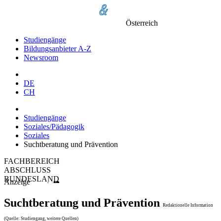
Österreich
Studiengänge
Bildungsanbieter A-Z
Newsroom
DE
CH
Studiengänge
Soziales/Pädagogik
Soziales
Suchtberatung und Prävention
FACHBEREICH
ABSCHLUSS
BUNDESLAND
Anzeige
Suchtberatung und Prävention
Redaktionelle Information
(Quelle: Studiengang, weitere Quellen)