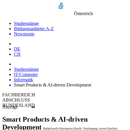
Österreich
Studiengänge
Bildungsanbieter A-Z
Newsroom
DE
CH
Studiengänge
IT/Computer
Informatik
Smart Products & AI-driven Development
FACHBEREICH
ABSCHLUSS
BUNDESLAND
Anzeige
Smart Products & AI-driven
Development
Redaktionelle Information (Quelle: Studiengang, weitere Quellen)