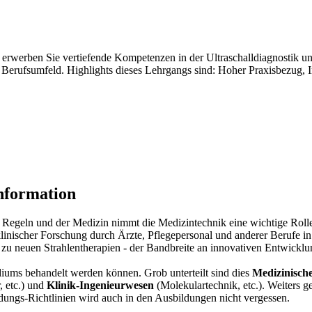
erwerben Sie vertiefende Kompetenzen in der Ultraschalldiagnostik und
en Berufsumfeld. Highlights dieses Lehrgangs sind: Hoher Praxisbezug, 
Information
nd Regeln und der Medizin nimmt die Medizintechnik eine wichtige Roll
klinischer Forschung durch Ärzte, Pflegepersonal und anderer Berufe i
zu neuen Strahlentherapien - der Bandbreite an innovativen Entwickl
iums behandelt werden können. Grob unterteilt sind dies
Medizinisch
, etc.) und
Klinik-Ingenieurwesen
(Molekulartechnik, etc.). Weiters 
dungs-Richtlinien wird auch in den Ausbildungen nicht vergessen.